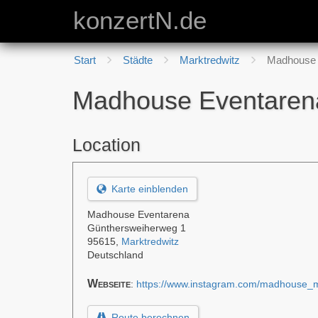
konzertN.de
Start
Städte
Marktredwitz
Madhouse 
Madhouse Eventaren
Location
Karte einblenden
Madhouse Eventarena
Günthersweiherweg 1
95615
,
Marktredwitz
Deutschland
Webseite
:
https://www.instagram.com/madhouse_
Route berechnen