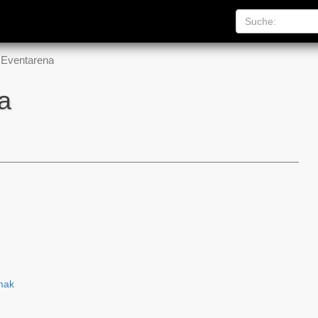
Eventarena
a
mak