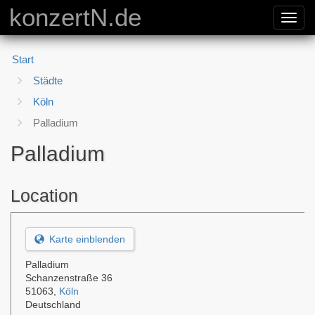
konzertN.de
Toggl
navig
Start
Städte
Köln
Palladium
Palladium
Location
Karte einblenden
Palladium
Schanzenstraße 36
51063
,
Köln
Deutschland