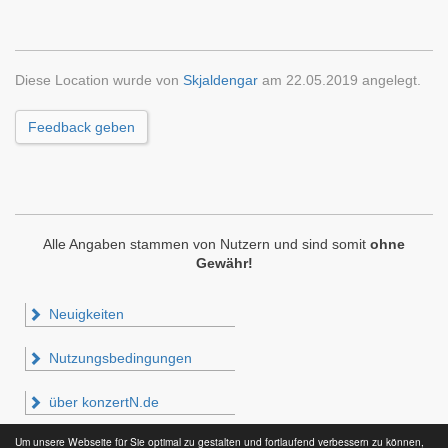
Diese Location wurde von
Skjaldengar
am 22.05.2019 angelegt.
Feedback geben
Alle Angaben stammen von Nutzern und sind somit
ohne
Gewähr!
Neuigkeiten
Nutzungsbedingungen
über konzertN.de
Um unsere Webseite für Sie optimal zu gestalten und fortlaufend verbessern zu können,
Impressum & Datenschutz