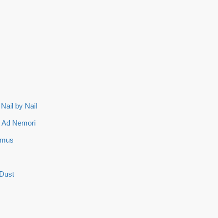
ail by Nail
& Ad Nemori
umus
 Dust