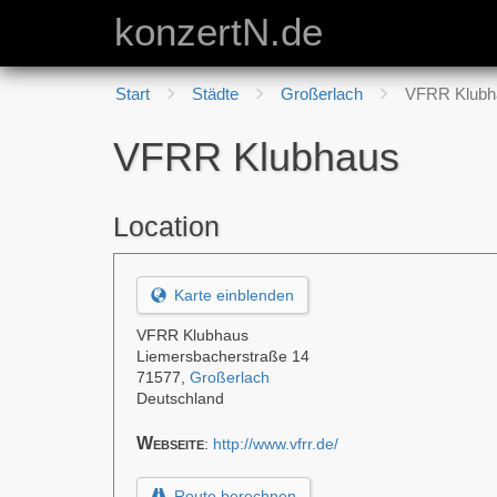
konzertN.de
Start
Städte
Großerlach
VFRR Klubh
VFRR Klubhaus
Location
Karte einblenden
VFRR Klubhaus
Liemersbacherstraße 14
71577
,
Großerlach
Deutschland
Webseite
:
http://www.vfrr.de/
Route berechnen