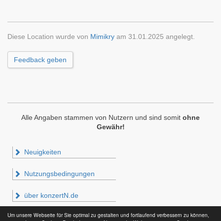
Diese Location wurde von
Mimikry
am 31.01.2025 angelegt.
Feedback geben
Alle Angaben stammen von Nutzern und sind somit
ohne
Gewähr!
Neuigkeiten
Nutzungsbedingungen
über konzertN.de
Um unsere Webseite für Sie optimal zu gestalten und fortlaufend verbessern zu können,
Impressum & Datenschutz