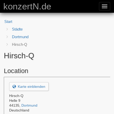
konzertN.de
Toggl
navig
Start
Städte
Dortmund
Hirsch-Q
Hirsch-Q
Location
Karte einblenden
Hirsch-Q
Helle 9
44135
,
Dortmund
Deutschland