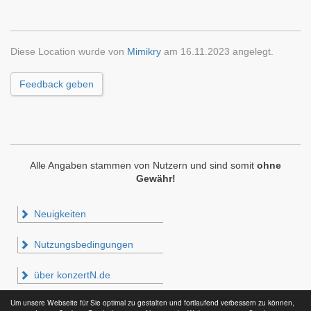
Diese Location wurde von
Mimikry
am 16.11.2023 angelegt.
Feedback geben
Alle Angaben stammen von Nutzern und sind somit
ohne
Gewähr!
Neuigkeiten
Nutzungsbedingungen
über konzertN.de
Um unsere Webseite für Sie optimal zu gestalten und fortlaufend verbessern zu können,
Impressum & Datenschutz