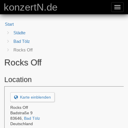
konzertN.de
Toggl
navig
Start
Städte
Bad Tölz
Rocks Off
Rocks Off
Location
Karte einblenden
Rocks Off
Badstraße 9
83646
,
Bad Tölz
Deutschland