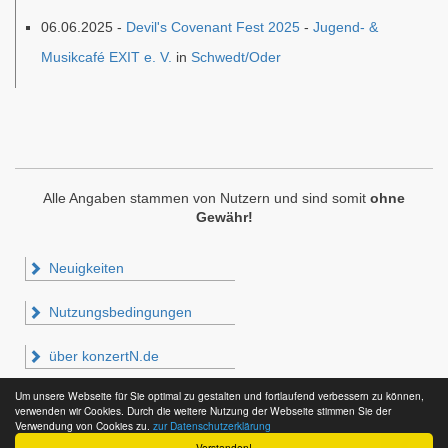
06.06.2025 -
Devil's Covenant Fest 2025
-
Jugend- &
Musikcafé EXIT e. V.
in
Schwedt/Oder
Alle Angaben stammen von Nutzern und sind somit
ohne
Gewähr!
Neuigkeiten
Nutzungsbedingungen
über konzertN.de
Um unsere Webseite für Sie optimal zu gestalten und fortlaufend verbessern zu können,
Impressum & Datenschutz
verwenden wir Cookies. Durch die weitere Nutzung der Webseite stimmen Sie der
Verwendung von Cookies zu.
zur Datenschutzerklärung
Verstanden!