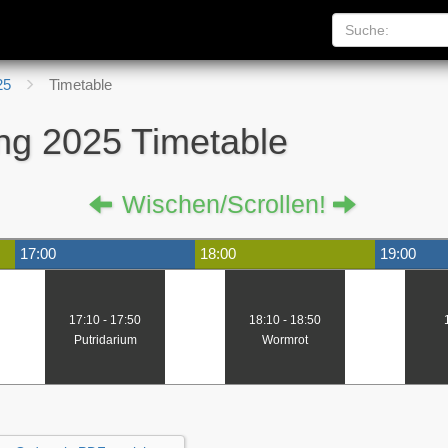
25
Timetable
ng 2025 Timetable
Wischen/Scrollen!
17:00
18:00
19:00
17:10 - 17:50
18:10 - 18:50
Putridarium
Wormrot