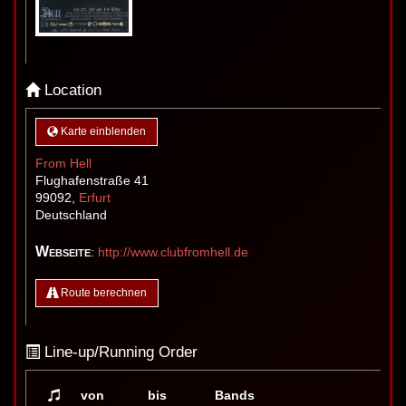
Location
Karte einblenden
From Hell
Flughafenstraße 41
99092
,
Erfurt
Deutschland
Webseite
:
http://www.clubfromhell.de
Route berechnen
Line-up/Running Order
von
bis
Bands