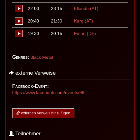
22:00
23:15
Ellende (AT)
20:40
21:30
Karg (AT)
19:30
20:15
Firtan (DE)
Genres:
Black Metal
externe Verweise
Facebook-Event:
https://www.facebook.com/events/962809626001692
externen Verweis hinzufügen
Teilnehmer